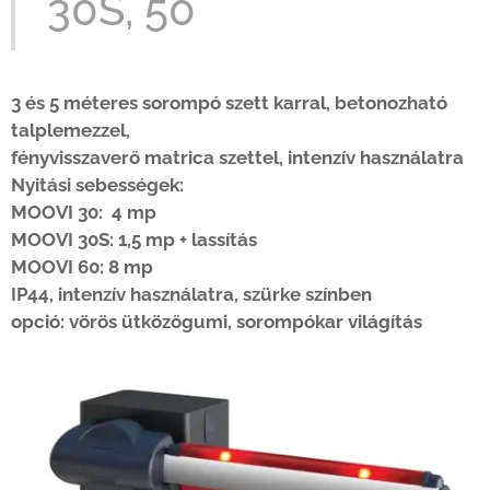
30S, 50
3 és 5 méteres sorompó szett karral, betonozható
talplemezzel,
fényvisszaverő matrica szettel,
intenzív használatra
Nyitási sebességek:
MOOVI 30: 4 mp
MOOVI 30S: 1,5 mp + lassítás
MOOVI 60: 8 mp
IP44,
intenzív használatra, szürke színben
opció: vörös ütközőgumi, sorompókar világítás