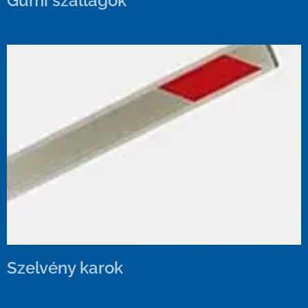
Gumi szallagok
Szelvény karok