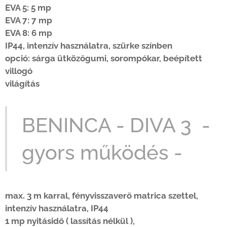
EVA 5: 5 mp
EVA 7: 7 mp
EVA 8: 6 mp
IP44,
intenzív használatra, szürke színben
opció: sárga ütközőgumi, sorompókar, beépített
villogó
világítás
BENINCA - DIVA 3 -
gyors működés -
max. 3 m karral, fényvisszaverő matrica szettel,
intenzív használatra, IP44
1 mp nyitásidő ( lassítás nélkül )
,