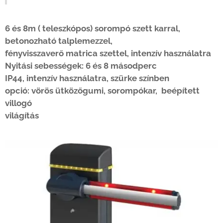
6 és 8m ( teleszkópos) sorompó szett karral,
betonozható talplemezzel,
fényvisszaverő matrica szettel,
intenzív használatra
Nyitási sebességek:
6 és 8 másodperc
IP44,
intenzív használatra, szürke színben
opció: vörös ütközőgumi, sorompókar, beépített
villogó
világítás