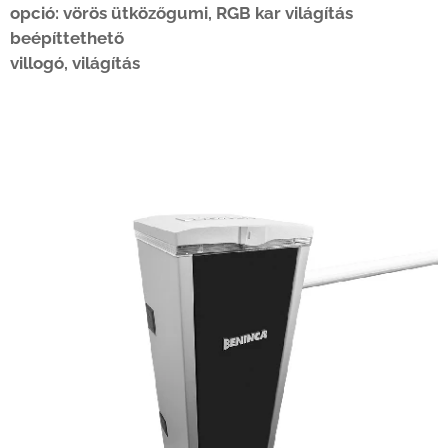
opció: vörös ütközőgumi, RGB kar világítás
beépíttethető
villogó, világítás