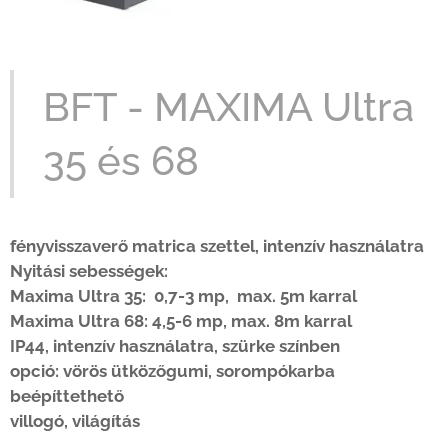
BFT - MAXIMA Ultra
35 és 68
fényvisszaverő matrica szettel,
intenzív használatra
Nyitási sebességek:
Maxima Ultra 35: 0,7-3 mp, max. 5m karral
Maxima Ultra 68: 4,5-6 mp, max. 8m karral
IP44,
intenzív használatra, szürke színben
opció: vörös ütközőgumi, sorompókarba
beépíttethető
villogó, világítás