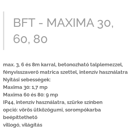
BFT - MAXIMA 30,
60, 80
max. 3, 6 és 8m karral, betonozható talplemezzel,
fényvisszaverő matrica szettel,
intenzív használatra
Nyitási sebességek:
Maxima 30: 1,7 mp
Maxima 60 és 80: 9 mp
IP44,
intenzív használatra, szürke színben
opció: vörös ütközőgumi, sorompókarba
beépíttethető
villogó, világítás