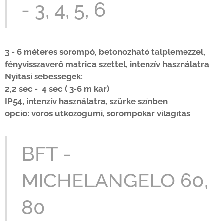
- 3, 4, 5, 6
3 - 6 méteres sorompó, betonozható talplemezzel,
fényvisszaverő matrica szettel,
intenzív használatra
Nyitási sebességek:
2,2 sec - 4 sec ( 3-6 m kar)
IP54,
intenzív használatra, szürke színben
opció: vörös ütközőgumi, sorompókar világítás
BFT -
MICHELANGELO 60,
80