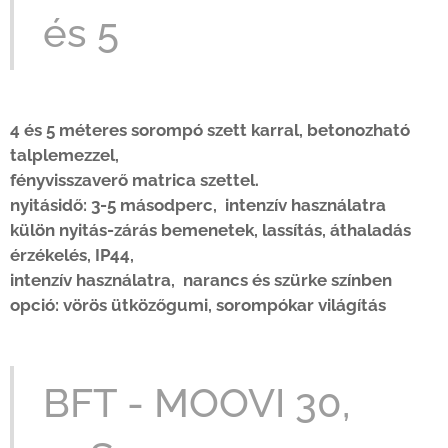
és 5
4 és 5 méteres sorompó szett karral, betonozható
talplemezzel,
fényvisszaverő matrica szettel.
nyitásidő: 3-5 másodperc, intenzív használatra
külön nyitás-zárás bemenetek, lassítás, áthaladás
érzékelés, IP44,
intenzív használatra, narancs és szürke színben
opció: vörös ütközőgumi, sorompókar világítás
BFT - MOOVI 30,