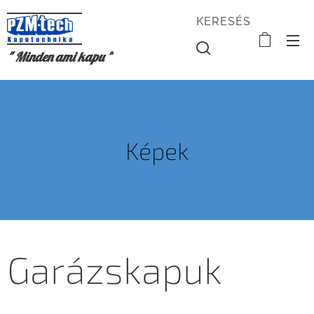
KERESÉS
" Minden ami kapu "
Képek
Garázskapuk