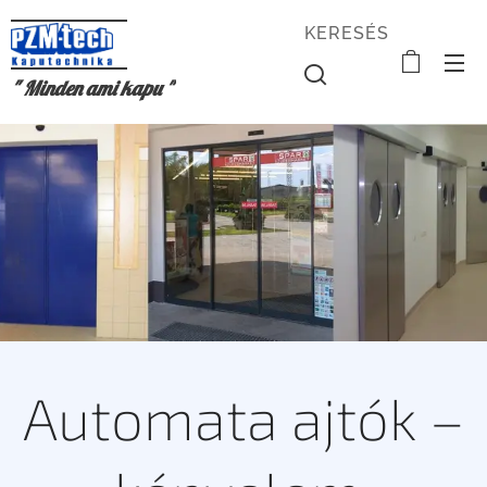
KERESÉS
" Minden ami kapu "
Automata ajtók –