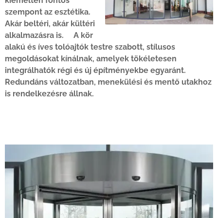
kiemelten fontos
szempont az esztétika.
Akár beltéri, akár kültéri
alkalmazásra is. A kör
alakú és íves tolóajtók testre szabott, stílusos
megoldásokat kínálnak, amelyek tökéletesen
integrálhatók régi és új építményekbe egyaránt.
Redundáns változatban, menekülési és mentő utakhoz
is rendelkezésre állnak.