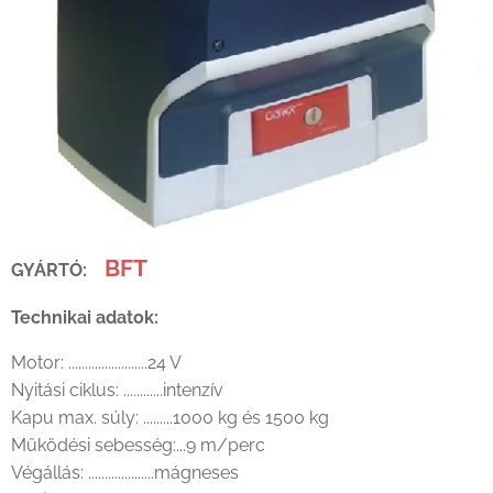
BFT
GYÁRTÓ:
Technikai adatok:
Motor: ........................24 V
Nyitási ciklus: ............intenzív
Kapu max. súly: .........1000 kg és 1500 kg
Működési sebesség:...9 m/perc
Végállás: ....................mágneses