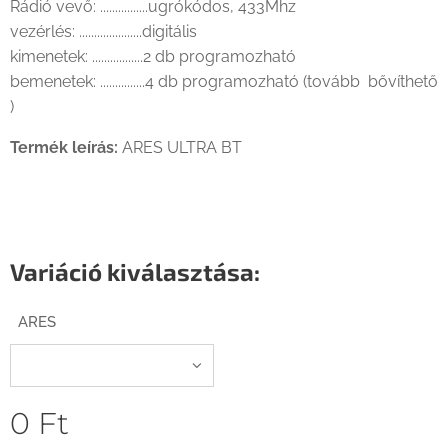
Rádió vevő: ................ugrókódos, 433Mhz
vezérlés: .....................digitális
kimenetek: .................2 db programozható
bemenetek: ...............4 db programozható (tovább bővíthető
)
Termék leírás:
ARES ULTRA BT
Variáció kiválasztása:
ARES
0
Ft