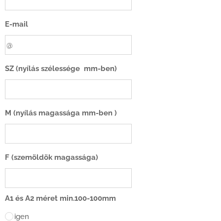
E-mail
SZ (nyílás szélessége mm-ben)
M (nyílás magassága mm-ben )
F (szemöldök magassága)
A1 és A2 méret min.100-100mm
igen