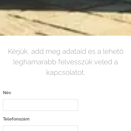
Kérjük, add meg adataid és a lehető
leghamarabb felvesszük veled a
kapcsolatot.
Név
Telefonszám