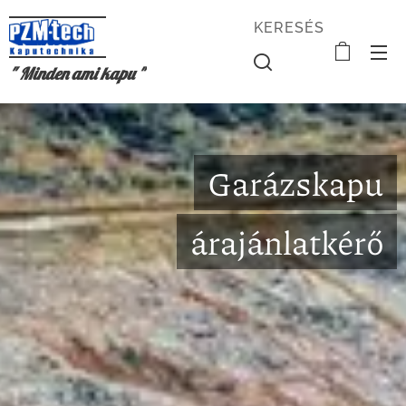
KERESÉS
" Minden ami kapu "
Garázskapu
árajánlatkérő