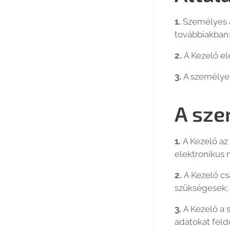
1.
Személyes 
továbbiakban: 
2.
A Kezelő el
3.
A személye
A sze
1.
A Kezelő az
elektronikus 
2.
A Kezelő cs
szükségesek;
3.
A Kezelő a 
adatokat feld