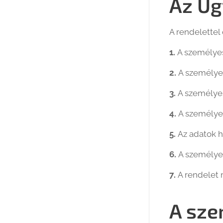
Az Üg
A rendelettel
1.
A személyes
2.
A személyes
3.
A személyes
4.
A személyes
5.
Az adatok h
6.
A személyes
7.
A rendelet 
A sze