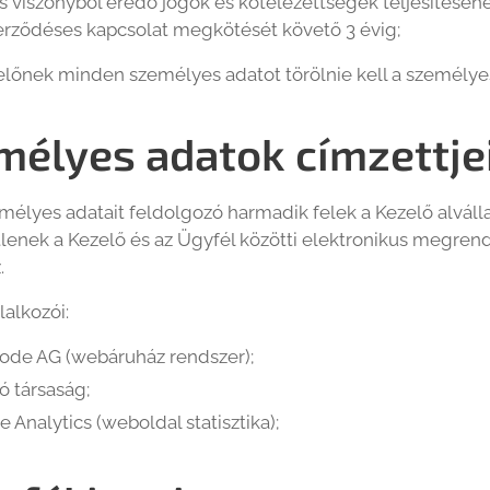
 viszonyból eredő jogok és kötelezettségek teljesítéséhe
erződéses kapcsolat megkötését követő 3 évig;
lőnek minden személyes adatot törölnie kell a személyes
mélyes adatok címzettjei
mélyes adatait feldolgozó harmadik felek a Kezelő alvállal
enek a Kezelő és az Ügyfél közötti elektronikus megrend
.
lalkozói:
de AG (webáruház rendszer);
tó társaság;
 Analytics (weboldal statisztika);