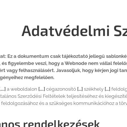
Adatvédelmi S
zat: Ez a dokumentum csak tájékoztató jellegű sablonké
, és figyelembe veszi, hogy a Webnode nem vállal felel
t vagy felhasználásért. Javasoljuk, hogy kérjen jogi t
 igényeihez megfelelően.
[….]
a weboldalon
[….]
cégazonosító
[…]
székhely
[…]
feldolg
ltalános Szerződési Feltételek teljesítéséhez és kiegész
 feldolgozásához és a szükséges kommunikációhoz a törvény
ános rendelkezések