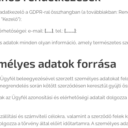
adatkezelő a GDPR-ral összhangban (a továbbiakban: Ren
"Kezelő");
érhetőségei: e-mail:
[……]
, tel.:
[………]
;
s adatok minden olyan információ, amely természetes sze
mélyes adatok forrása
 Ügyfél beleegyezésével szerzett személyes adatokat fel
megrendelés során kötött szerződésen keresztül gyűjti ö
ak az Ügyfél azonosítási és elérhetőségi adatait dolgozza
szállítási és számviteli célokra, valamint a szerződő fel
olgozza a törvény által előírt időtartamra. A személyes a