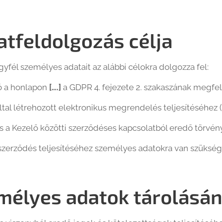
atfeldolgozás célja
gyfél személyes adatait az alábbi célokra dolgozza fel:
ó a honlapon
[….]
a GDPR 4. fejezete 2. szakaszának megfel
ltal létrehozott elektronikus megrendelés teljesítéséhez (
s a Kezelő közötti szerződéses kapcsolatból eredő törvény
i szerződés teljesítéséhez személyes adatokra van szüks
mélyes adatok tárolásá