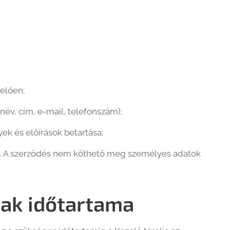
elően;
név, cím, e-mail, telefonszám);
ek és előírások betartása;
ég. A szerződés nem köthető meg személyes adatok
nak időtartama