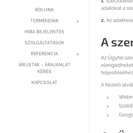
1.
Szerződéses
adatokat a sz
RÓLUNK
2.
Az adatkeze
TERMÉKEINK
HIBA BEJELENTÉS
A sze
SZOLGÁLTATÁSOK
REFERENCIA
Az Ügyfél sze
elengedhetetl
ÁRLISTÁK - ÁRAJÁNLAT
KÉRÉS
teljesítéséhez
KAPCSOLAT
A Kezelő alvál
Webno
Szállí
Google