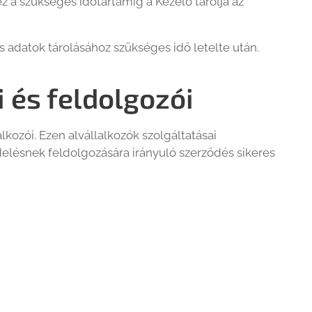
z a szükséges időtartamig a Kezelő tárolja az
 adatok tárolásához szükséges idő letelte után.
 és feldolgozói
kozói. Ezen alvállalkozók szolgáltatásai
elésnek feldolgozására irányuló szerződés sikeres