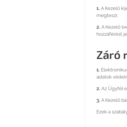
1.
A Kezelő ki
megteszi;
2.
A Kezelő te
hozzáférést j
Záró 
1.
Elektronik
adatok védel
2.
Az Ügyfél e
3.
A Kezelő bár
Ezek a szabál