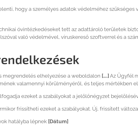
jelenti, hogy a személyes adatok védelméhez szükséges 
chnikai óvintézkedéseket tett az adattároló területek biz
elszóval való védelmével, víruskereső szoftverrel és a sz
rendelkezések
us megrendelés elhelyezése a weboldalon
[….]
Az Ügyfél m
mének valamennyi körülményéről, és teljes mértékben el
lfogadja ezeket a szabályokat a jelölőnégyzet bejelölésév
mikor frissítheti ezeket a szabályokat. Új, frissített válto
yok hatályba lépnek
[Dátum]