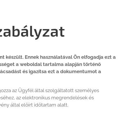
zabályzat
nt készült. Ennek használatával Ön elfogadja ezt a
ősséget a weboldal tartalma alapján történő
anácsadást és igazítsa ezt a dokumentumot a
ozza az Ügyfél által szolgáltatott személyes
ítéséhez, az elektronikus megrendelések és
 által előírt időtartam alatt.