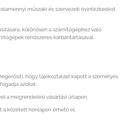
valamennyi műszaki és szervezeti óvintézkedést
tosítására, különösen a számítógéphez való
ámítógépek rendszeres karbantartásával.
egerősíti, hogy tájékoztatást kapott a személyes
fogadja azokat;
el a megrendelési vásárlási űrlapon.
zat a közétett honlapon érhető el.