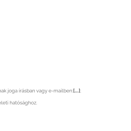
ak joga írásban vagy e-mailben:
[….]
;
leti hatósághoz.