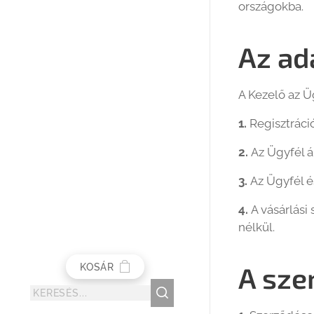
országokba.
Az ad
A Kezelő az Ü
1.
Regisztráci
2.
Az Ügyfél á
3.
Az Ügyfél é
4.
A vásárlás
nélkül.
A sze
KOSÁR