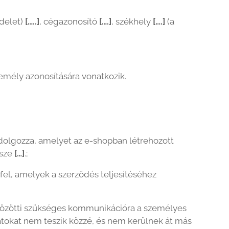
delet)
[…..]
, cégazonosító
[….]
, székhely
[….]
(a
mély azonosítására vonatkozik.
dolgozza, amelyet az e-shopban létrehozott
ssze
[…]
.;
 fel, amelyek a szerződés teljesítéséhez
ek közötti szükséges kommunikációra a személyes
datokat nem teszik közzé, és nem kerülnek át más