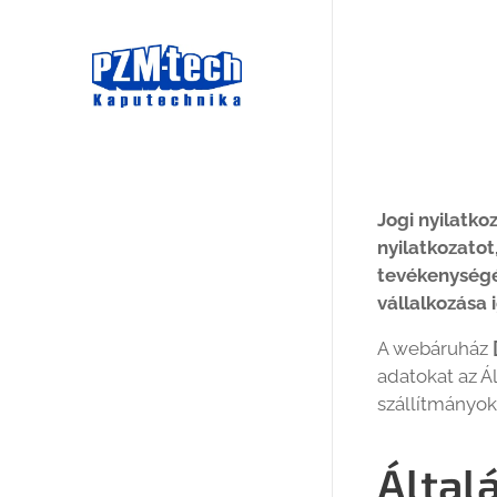
Jogi nyilatko
nyilatkozatot
tevékenységér
vállalkozása
A webáruház
adatokat az Á
szállítmányok
Által